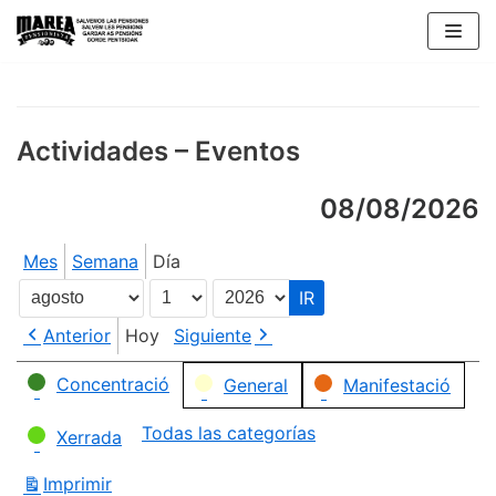
Saltar
al
contenido
Actividades – Eventos
08/08/2026
Mes
Semana
Día
Mes
Día
Año
Anterior
Hoy
Siguiente
Categorías
Concentració
General
Manifestació
Todas las categorías
Xerrada
Imprimir
Vistas