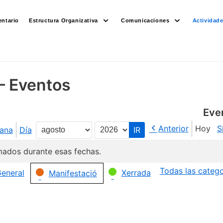
ntario
Estructura Organizativa
Comunicaciones
Actividad
– Eventos
Eve
Anterior
Hoy
S
ana
Día
Mes
Año
ados durante esas fechas.
Todas las catego
eneral
Xerrada
Manifestació