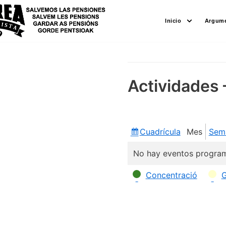
Saltar
Inicio
Argume
al
contenido
Actividades 
Cuadrícula
Mes
Sem
Ver
como
No hay eventos program
Categorías
Concentració
G