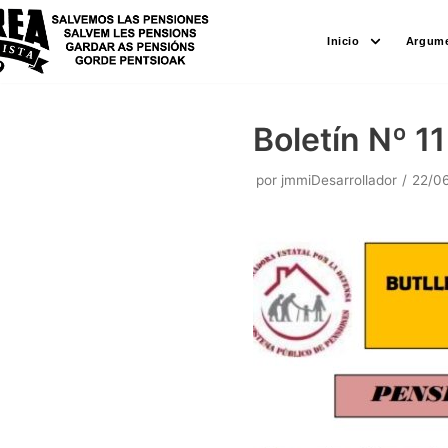
Saltar
Inicio
Argume
al
contenido
Boletín Nº 1
por
jmmiDesarrollador
22/0