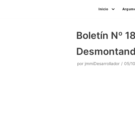
Saltar
Inicio
Argume
al
contenido
Boletín Nº 1
Desmontando
por
jmmiDesarrollador
05/1