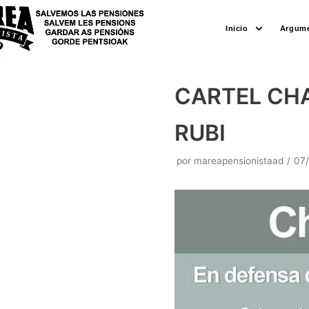
Saltar
Inicio
Argume
al
contenido
CARTEL CHA
RUBI
por
mareapensionistaad
07