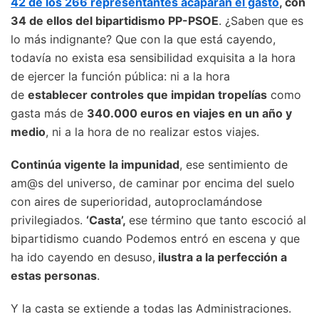
42 de los 266 representantes acaparan el gasto
, con
34 de ellos del bipartidismo PP-PSOE
. ¿Saben que es
lo más indignante? Que con la que está cayendo,
todavía no exista esa sensibilidad exquisita a la hora
de ejercer la función pública: ni a la hora
de
establecer controles que impidan tropelías
como
gasta más de
340.000 euros en viajes en un año y
medio
, ni a la hora de no realizar estos viajes.
Continúa vigente la impunidad
, ese sentimiento de
am@s del universo, de caminar por encima del suelo
con aires de superioridad, autoproclamándose
privilegiados.
‘Casta’,
ese término que tanto escoció al
bipartidismo cuando Podemos entró en escena y que
ha ido cayendo en desuso,
ilustra a la perfección a
estas personas
.
Y la casta se extiende a todas las Administraciones.