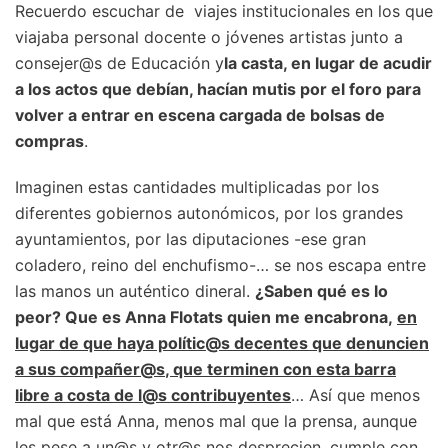
Recuerdo escuchar de viajes institucionales en los que
viajaba personal docente o jóvenes artistas junto a
consejer@s de Educación y
la casta, en lugar de acudir
a los actos que debían, hacían mutis por el foro para
volver a entrar en escena cargada de bolsas de
compras
.
Imaginen estas cantidades multiplicadas por los
diferentes gobiernos autonómicos, por los grandes
ayuntamientos, por las diputaciones -ese gran
coladero, reino del enchufismo-… se nos escapa entre
las manos un auténtico dineral.
¿Saben qué es lo
peor? Que es Anna Flotats quien me encabrona,
en
lugar de que haya polític@s decentes que denuncien
a sus compañer@s
, que terminen con esta barra
libre a costa de l@s contribuyentes
… Así que menos
mal que está Anna, menos mal que la prensa, aunque
les pese a un@s y otr@s nos desprecien, cumple con