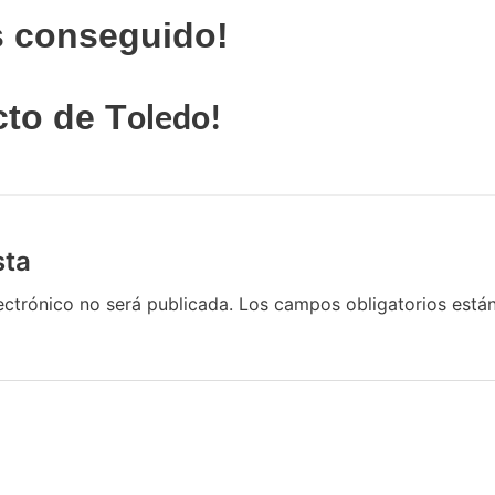
s
conseguido!
cto de T
oledo!
sta
ectrónico no será publicada.
Los campos obligatorios est