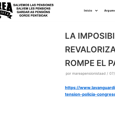
Saltar
Inicio
Argume
al
contenido
LA IMPOSIB
REVALORIZA
ROMPE EL P
por
mareapensionistaad
07
https://www.lavanguar
tension-policia-congres