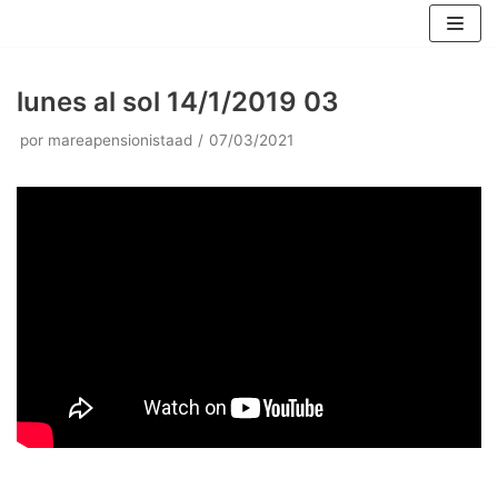
Saltar
al
contenido
lunes al sol 14/1/2019 03
por
mareapensionistaad
07/03/2021