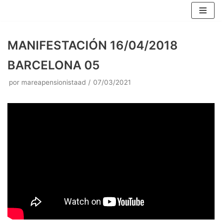
Saltar
al
contenido
MANIFESTACIÓN 16/04/2018
BARCELONA 05
por
mareapensionistaad
07/03/2021