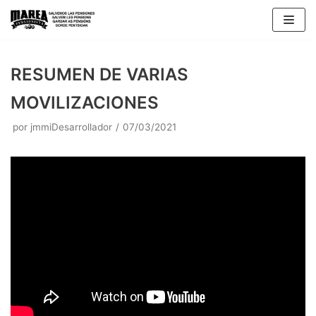
Saltar
al
contenido
RESUMEN DE VARIAS
MOVILIZACIONES
por
jmmiDesarrollador
07/03/2021