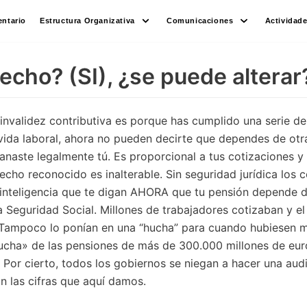
ntario
Estructura Organizativa
Comunicaciones
Actividad
recho? (SI), ¿se puede alterar
nvalidez contributiva es porque has cumplido una serie de r
ida laboral, ahora no pueden decirte que dependes de otra
anaste legalmente tú. Es proporcional a tus cotizaciones y 
recho reconocido es inalterable. Sin seguridad jurídica los
a inteligencia que te digan AHORA que tu pensión depende de
a Seguridad Social. Millones de trabajadores cotizaban y e
 Tampoco lo ponían en una “hucha” para cuando hubiesen m
cha» de las pensiones de más de 300.000 millones de eur
Por cierto, todos los gobiernos se niegan a hacer una audit
n las cifras que aquí damos.