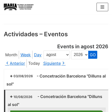
Skip
to
content
Actividades – Eventos
Events in agost 2026
Month
Week
Day
Month
Year
Anterior
Today
Siguiente
-
Concetración Barcelona "Dilluns al
03/08/2026
sol"
-
Concetración Barcelona "Dilluns
10/08/2026
al sol"