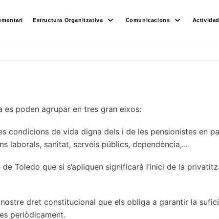
umentari
Estructura Organitzativa
Comunicacions
Activida
a es poden agrupar en tres gran eixos:
es condicions de vida digna dels i de les pensionistes en par
ns laborals, sanitat, serveis públics, dependència,...
de Toledo que si s’apliquen significarà l’inici de la privati
nostre dret constitucional que els obliga a garantir la sufi
des periòdicament.