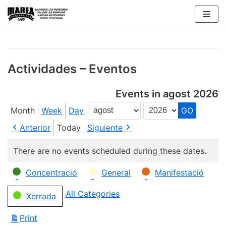
Skip
to
content
Actividades – Eventos
Events in agost 2026
Month
Week
Day
Month
Year
Anterior
Today
Siguiente
There are no events scheduled during these dates.
Categories
Concentració
General
Manifestació
All Categories
Xerrada
Print
View