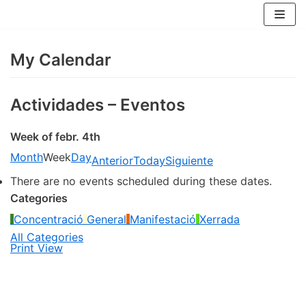
Skip
to
content
My Calendar
Actividades – Eventos
Week of febr. 4th
Month
Week
Day
Anterior
Today
Siguiente
There are no events scheduled during these dates.
Categories
Concentració
General
Manifestació
Xerrada
All Categories
Print
View