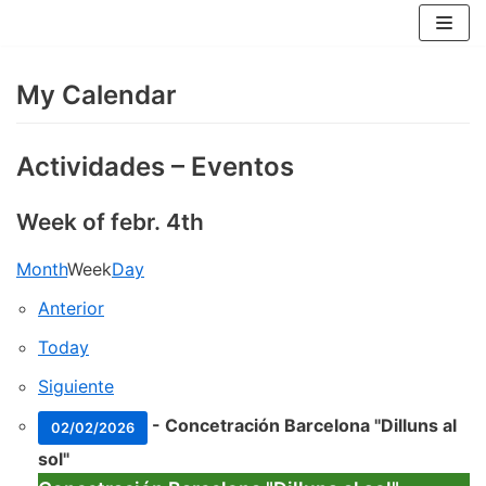
Skip
to
content
My Calendar
Actividades – Eventos
Week of febr. 4th
Month
Week
Day
Anterior
Today
Siguiente
-
Concetración Barcelona "Dilluns al
02/02/2026
sol"