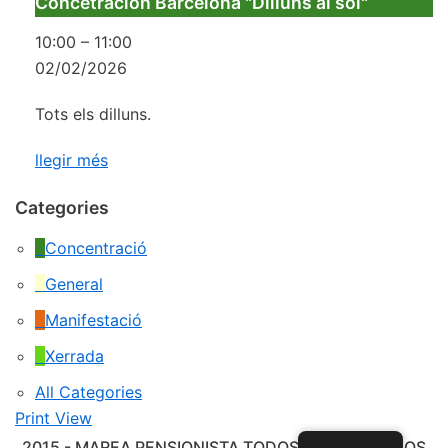
Concetración Barcelona "Dilluns al sol"
10:00
–
11:00
02/02/2026
Tots els dilluns.
llegir més
Categories
Concentració
General
Manifestació
Xerrada
All Categories
Print
View
2015 - MAREA PENSIONISTA TODOS LOS DERECHOS