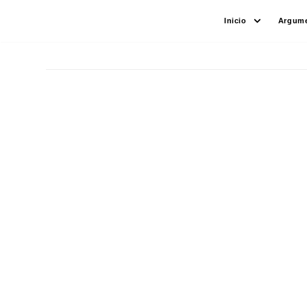
Saltar
Inicio
Argume
al
contenido