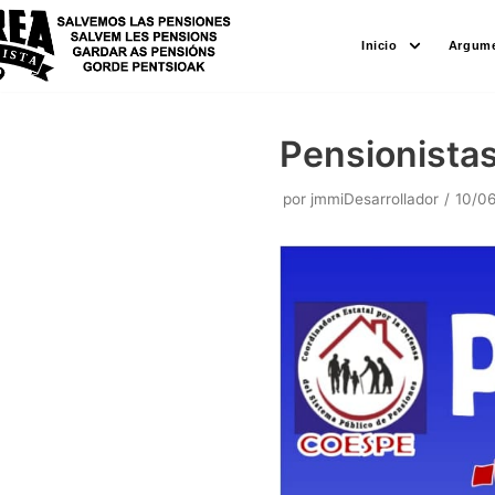
Saltar
Inicio
Argume
al
contenido
Pensionistas
por
jmmiDesarrollador
10/0