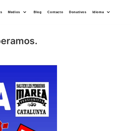
es
Medios
Blog
Contacto
Donativos
Idioma
speramos.