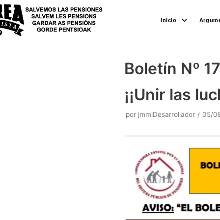
Saltar
Inicio
Argume
al
contenido
Boletín Nº 1
¡¡Unir las lu
por
jmmiDesarrollador
05/0