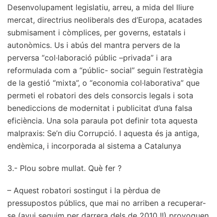
Desenvolupament legislatiu, arreu, a mida del lliure
mercat, directrius neoliberals des d’Europa, acatades
submisament i còmplices, per governs, estatals i
autonòmics. Us i abús del mantra pervers de la
perversa “col·laboració públic –privada” i ara
reformulada com a “públic- social” seguin l’estratègia
de la gestió “mixta”, o “economia col·laborativa” que
permeti el robatori des dels consorcis legals i sota
benediccions de modernitat i publicitat d’una falsa
eficiència. Una sola paraula pot definir tota aquesta
malpraxis: Se’n diu Corrupció. I aquesta és ja antiga,
endèmica, i incorporada al sistema a Catalunya
3.- Plou sobre mullat. Què fer ?
– Aquest robatori sostingut i la pèrdua de
pressupostos públics, que mai no arriben a recuperar-
se (avui seguim per darrera dels de 2010 !!) provoquen