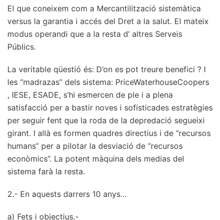
El que coneixem com a Mercantilització sistemàtica
versus la garantia i accés del Dret a la salut. El mateix
modus operandi que a la resta d’ altres Serveis
Públics.
La veritable qüestió és: D’on es pot treure benefici ? I
les “madrazas” dels sistema: PriceWaterhouseCoopers
, IESE, ESADE, s’hi esmercen de ple i a plena
satisfacció per a bastir noves i sofisticades estratègies
per seguir fent que la roda de la depredació segueixi
girant. I allà es formen quadres directius i de “recursos
humans” per a pilotar la desviació de “recursos
econòmics”. La potent màquina dels medias del
sistema farà la resta.
2.- En aquests darrers 10 anys…
a) Fets i objectius.-