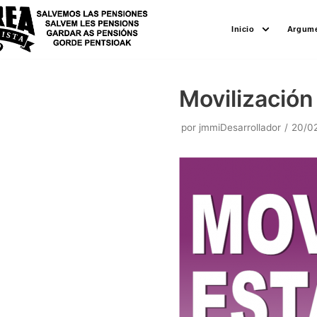
Saltar
Inicio
Argume
al
contenido
Movilización
por
jmmiDesarrollador
20/0