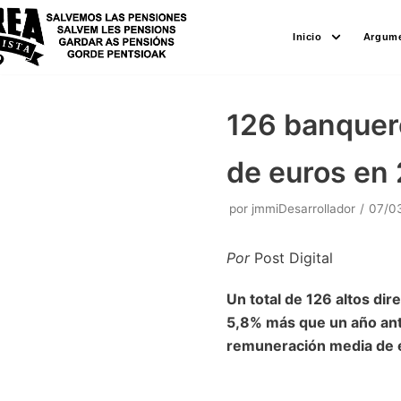
Saltar
Inicio
Argume
al
contenido
126 banquer
de euros en 
por
jmmiDesarrollador
07/0
Por
Post Digital
Un total de 126 altos di
5,8% más que un año ante
remuneración media de e