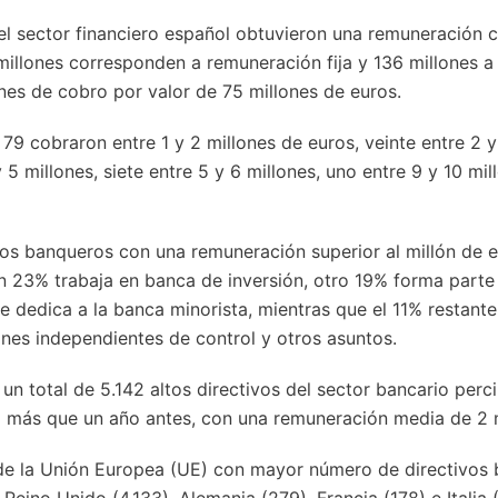
el sector financiero español obtuvieron una remuneración 
millones corresponden a remuneración fija y 136 millones a
es de cobro por valor de 75 millones de euros.
 79 cobraron entre 1 y 2 millones de euros, veinte entre 2 y
 5 millones, siete entre 5 y 6 millones, uno entre 9 y 10 mil
los banqueros con una remuneración superior al millón de 
n 23% trabaja en banca de inversión, otro 19% forma parte
e dedica a la banca minorista, mientras que el 11% restante
ones independientes de control y otros asuntos.
 un total de 5.142 altos directivos del sector bancario per
 más que un año antes, con una remuneración media de 2 m
 de la Unión Europea (UE) con mayor número de directivos 
 Reino Unido (4.133), Alemania (279), Francia (178) e Italia 