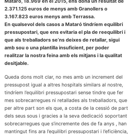
Mataró, 18.969 en el 2015, ens dóna un resultat de
2.371.125 euros de menys amb Granollers o
3.167.823 euros menys amb Terrassa.
En qualsevol dels casos a Mataró tindríem equilibri
pressupostari, que ens evitaria el pla de reequilibri i
que als treballadors se’ns deixes de retallar, sigui
amb sou o una plantilla insuficient, per poder
realitzar la nostra feina amb els mitjans i la qualitat
desitjable.
Queda dons molt clar, no mes amb un increment del
pressupost igual a altres hospitals similars al nostre,
tindríem l’equilibri pressupostari sense tindre que fer
mes sobrecarregues ni retallades als treballadors, que
per altre part son els que, a costa de la cessió de part
dels seus sous i gracies a la seva dedicació soportant
sobrecarregues que s’incremente des de fa anys , han
mantingut fins ara l’equilibri pressupostari i l’eficiència,