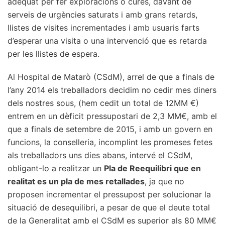
adequat per fer exploracions o cures, davant de
serveis de urgències saturats i amb grans retards,
llistes de visites incrementades i amb usuaris farts
d’esperar una visita o una intervenció que es retarda
per les llistes de espera.
Al Hospital de Matarò (CSdM), arrel de que a finals de
l’any 2014 els treballadors decidim no cedir mes diners
dels nostres sous, (hem cedit un total de 12MM €)
entrem en un dèficit pressupostari de 2,3 MM€, amb el
que a finals de setembre de 2015, i amb un govern en
funcions, la conselleria, incomplint les promeses fetes
als treballadors uns dies abans, intervé el CSdM,
obligant-lo a realitzar un
Pla de Reequilibri que en
realitat es un pla de mes retallades
, ja que no
proposen incrementar el pressupost per solucionar la
situació de desequilibri, a pesar de que el deute total
de la Generalitat amb el CSdM es superior als 80 MM€