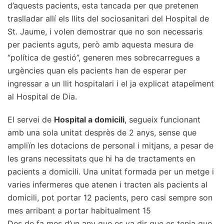
d’aquests pacients, esta tancada per que pretenen
traslladar allí els llits del sociosanitari del Hospital de
St. Jaume, i volen demostrar que no son necessaris
per pacients aguts, però amb aquesta mesura de
“política de gestió”, generen mes sobrecarregues a
urgències quan els pacients han de esperar per
ingressar a un llit hospitalari i el ja explicat atapeïment
al Hospital de Dia.
El servei de
Hospital a domicili
, segueix funcionant
amb una sola unitat desprès de 2 anys, sense que
ampliïn les dotacions de personal i mitjans, a pesar de
les grans necessitats que hi ha de tractaments en
pacients a domicili. Una unitat formada per un metge i
varies infermeres que atenen i tracten als pacients al
domicili, pot portar 12 pacients, pero casi sempre son
mes arribant a portar habitualment 15
Des de fa mes d’un any que es va dir que es tenia que