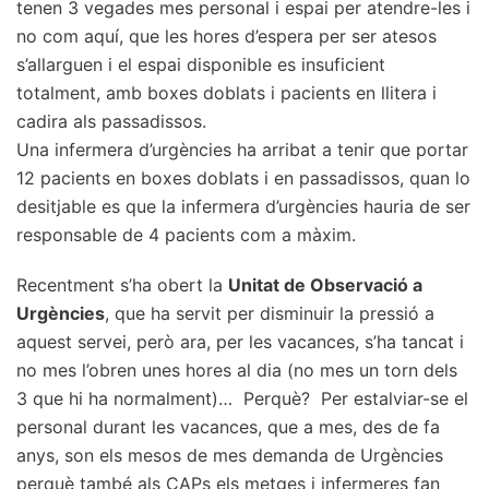
tenen 3 vegades mes personal i espai per atendre-les i
no com aquí, que les hores d’espera per ser atesos
s’allarguen i el espai disponible es insuficient
totalment, amb boxes doblats i pacients en llitera i
cadira als passadissos.
Una infermera d’urgències ha arribat a tenir que portar
12 pacients en boxes doblats i en passadissos, quan lo
desitjable es que la infermera d’urgències hauria de ser
responsable de 4 pacients com a màxim.
Recentment s’ha obert la
Unitat de Observació a
Urgències
, que ha servit per disminuir la pressió a
aquest servei, però ara, per les vacances, s’ha tancat i
no mes l’obren unes hores al dia (no mes un torn dels
3 que hi ha normalment)… Perquè? Per estalviar-se el
personal durant les vacances, que a mes, des de fa
anys, son els mesos de mes demanda de Urgències
perquè també als CAPs els metges i infermeres fan