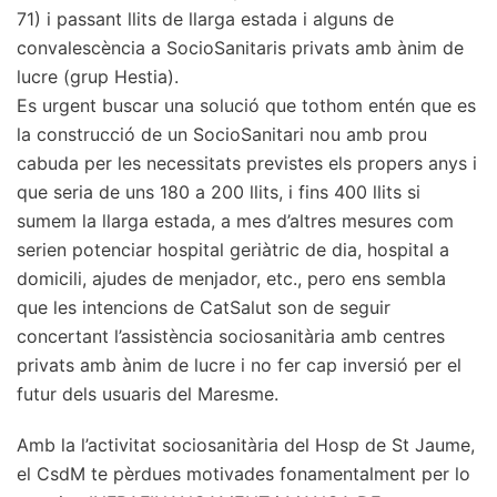
71) i passant llits de llarga estada i alguns de
convalescència a SocioSanitaris privats amb ànim de
lucre (grup Hestia).
Es urgent buscar una solució que tothom entén que es
la construcció de un SocioSanitari nou amb prou
cabuda per les necessitats previstes els propers anys i
que seria de uns 180 a 200 llits, i fins 400 llits si
sumem la llarga estada, a mes d’altres mesures com
serien potenciar hospital geriàtric de dia, hospital a
domicili, ajudes de menjador, etc., pero ens sembla
que les intencions de CatSalut son de seguir
concertant l’assistència sociosanitària amb centres
privats amb ànim de lucre i no fer cap inversió per el
futur dels usuaris del Maresme.
Amb la l’activitat sociosanitària del Hosp de St Jaume,
el CsdM te pèrdues motivades fonamentalment per lo