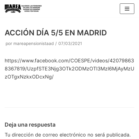
Saltar
al
contenido
ACCIÓN DÍA 5/5 EN MADRID
por
mareapensionistaad
07/03/2021
https://www.facebook.com/COESPE/videos/42079863
8367819/UzpfSTE3Njg3OTk2ODMzOTI3MzI6MjAyMzU
zOTgxNzkxODcxNg/
Deja una respuesta
Tu dirección de correo electrónico no será publicada.