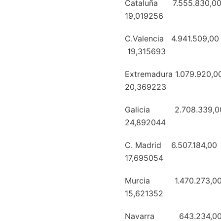
Cataluña 7.555.
19,019256
C.Valencia 4.
19,315693
Extremadura 
20,369223
Galicia 2.7
24,892044
C. Madrid 6.5
17,695054
Murcia 1.470.
15,621352
Navarra 643.2