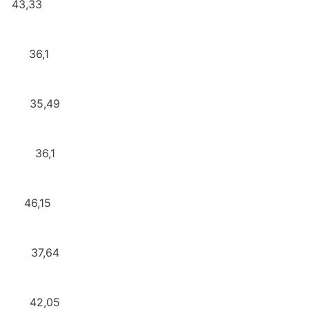
.073,40 43,33
783.749 36,1
83.298 35,49
77.694 36,1
03.259 46,15
.456,90 37,64
474,80 42,05