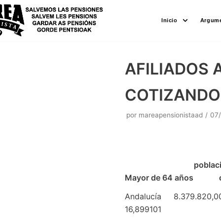
Saltar
Inicio
Argume
al
contenido
AFILIADOS 
COTIZANDO
por
mareapensionistaad
07
AFILIADOS
población r
Mayor de 64 años c
Andalucía 8.379.
16,899101