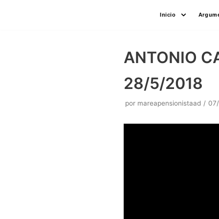
Saltar
Inicio
Argume
al
contenido
ANTONIO CA
28/5/2018
por
mareapensionistaad
07