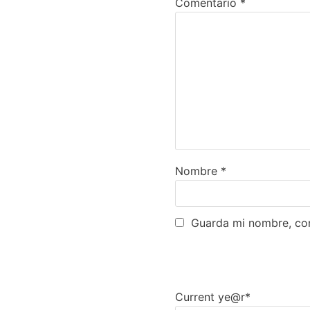
Comentario
*
Nombre
*
Guarda mi nombre, cor
Current ye
@r
*