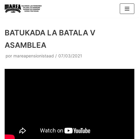
Saltar
al
contenido
BATUKADA LA BATALA V
ASAMBLEA
por
mareapensionistaad
07/03/2021