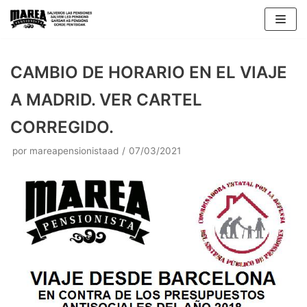
Saltar
al
contenido
CAMBIO DE HORARIO EN EL VIAJE
A MADRID. VER CARTEL
CORREGIDO.
por
mareapensionistaad
07/03/2021