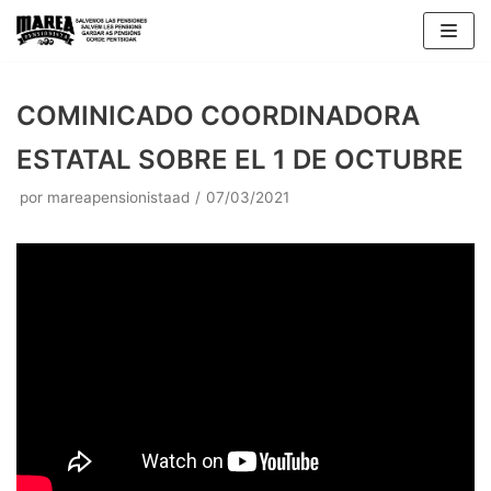
Saltar
al
contenido
COMINICADO COORDINADORA
ESTATAL SOBRE EL 1 DE OCTUBRE
por
mareapensionistaad
07/03/2021