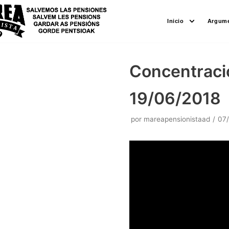
Saltar
Inicio
Argume
al
contenido
Concentraci
19/06/2018
por
mareapensionistaad
07