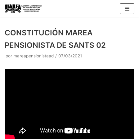
Saltar
al
contenido
CONSTITUCIÓN MAREA
PENSIONISTA DE SANTS 02
por
mareapensionistaad
07/03/2021