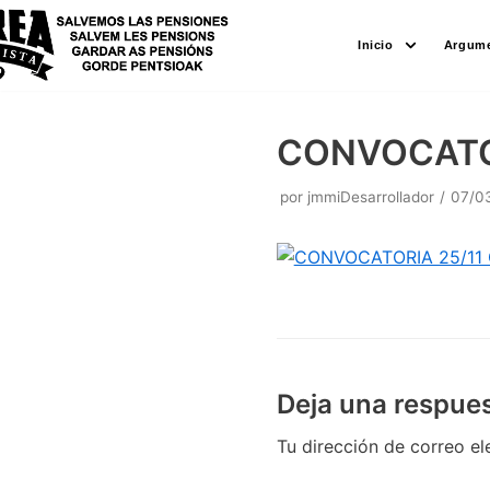
Saltar
Inicio
Argume
al
contenido
CONVOCATOR
por
jmmiDesarrollador
07/0
Deja una respue
Tu dirección de correo el