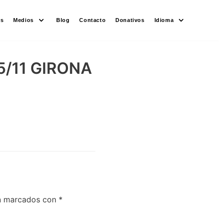
es
Medios
Blog
Contacto
Donativos
Idioma
/11 GIRONA
án marcados con
*