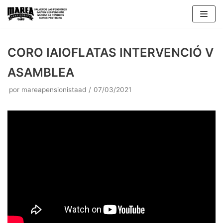
Saltar
al
contenido
CORO IAIOFLATAS INTERVENCIÓ V
ASAMBLEA
por
mareapensionistaad
07/03/2021