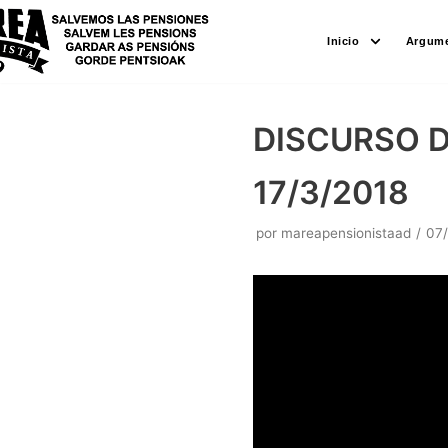
Saltar
Inicio
Argume
al
contenido
DISCURSO D
17/3/2018
por
mareapensionistaad
07