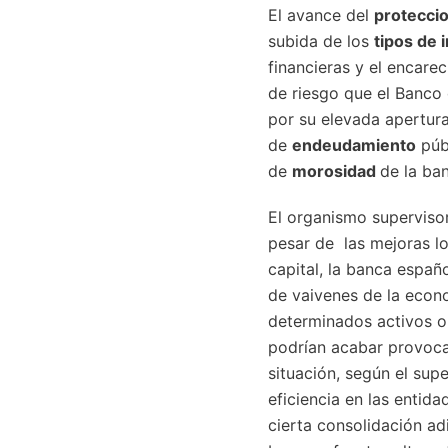
El avance del
protecci
subida de los
tipos de 
financieras y el encare
de riesgo que el Banco
por su elevada apertura 
de
endeudamiento
públ
de
morosidad
de la ba
El organismo superviso
pesar de las mejoras lo
capital, la banca españ
de vaivenes de la econ
determinados activos o
podrían acabar provocan
situación, según el sup
eficiencia en las entida
cierta consolidación adi