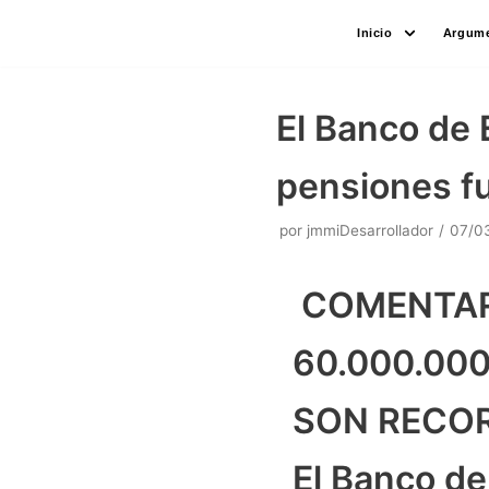
Saltar
Inicio
Argume
al
contenido
El Banco de 
pensiones f
por
jmmiDesarrollador
07/0
COMENTARI
60.000.00
SON RECOR
El Banco de