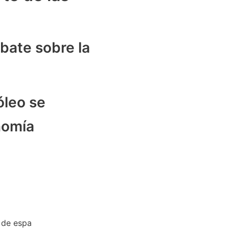
bate sobre la
óleo se
nomía