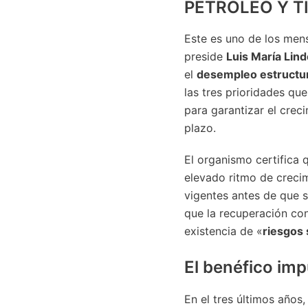
PETRÓLEO Y T
Este es uno de los mens
preside
Luis María Lin
el
desempleo estructur
las tres prioridades qu
para garantizar el creci
plazo.
El organismo certifica
elevado ritmo de crecim
vigentes antes de que s
que la recuperación cont
existencia de «
riesgos 
El benéfico impu
En el tres últimos años