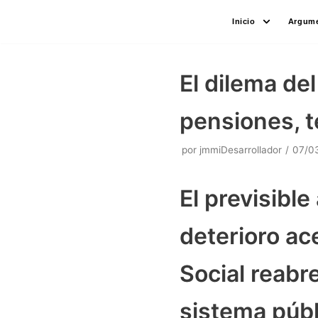
Saltar
Inicio
Argume
al
contenido
El dilema de
pensiones, t
por
jmmiDesarrollador
07/0
El previsibl
deterioro ac
Social reabre
sistema públ