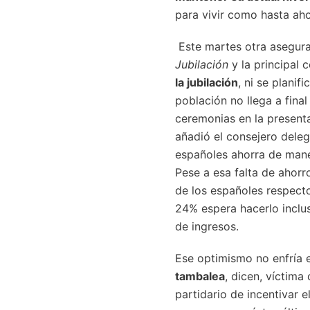
para vivir como hasta ahor
Este martes otra asegura
Jubilación
y la principal 
la jubilación
, ni se planif
población no llega a fina
ceremonias en la present
añadió el consejero dele
españoles ahorra de maner
Pese a esa falta de ahorro
de los españoles respecto 
24% espera hacerlo inclus
de ingresos.
Ese optimismo no enfría
tambalea
, dicen, víctima
partidario de incentivar 