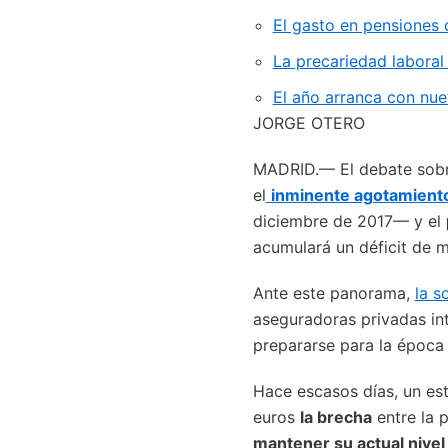
El gasto en pensiones 
La precariedad laboral
El año arranca con nu
JORGE OTERO
MADRID.— El debate sobre
el
inminente agotamient
diciembre de 2017— y el
acumulará un déficit de m
Ante este panorama,
la s
aseguradoras privadas int
prepararse para la época 
Hace escasos días, un es
euros
la brecha
entre la p
mantener su actual nivel