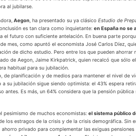
a al jubilarse.
dora,
Aegon
, ha presentado su ya clásico
Estudio de Prepa
conclusión es tan clara como inquietante:
en España no se a
ica el futuro con suficiente antelación. En buena parte porqu
l de mes, como apuntó el economista José Carlos Díez, qui
ación de dicho estudio. Pero entre los que pueden ahorrar
gado de Aegon, Jaime Kirkpatrick, quien recalcó que sólo e
a habitual para su jubilación.
, de planificación y de medios para mantener el nivel de vida
a su jubilación sigue siendo optimista: el 43% espera retir
o antes. Es más, un 64% considera que la pensión pública s
 el pesimismo de muchos economistas:
el sistema público 
 de los estragos de la crisis y de la crisis demográfica. Sin
el ahorro privado para complementar las exiguas pensiones p