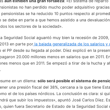
mas
aún exhiben una gran fortaleza
: «El sistema de reparto
sionistas no han perdido mucho poder adquisitivo gracias a 
 pensionistas se ha reducido 10 puntos respecto al promed
 se debe en parte a que hemos asistido a una devaluación 
dos los sectores de la sociedad».
la Seguridad Social aguantó muy bien la recesión de 2009,
 2013 en parte por
la bajada generalizada de los salarios y 
el PP desde su llegada al poder. Díez explicó en la presen
 pagaron 20.000 millones menos en salarios que en 2011. E
ones menos que en 2011. Se empezó a tirar de la hucha y ah
.
esume en un dilema:
sólo será posible el sistema de pensi
ener una presión fiscal del 38%, cercana a la que tiene Es
mo el de los países nórdicos. La conclusión es clara: si qu
ndrá que subir los impuestos», apuntó José Carlos Díez. E
 quien fuera Secretario de Estado de la Seguridad Social 