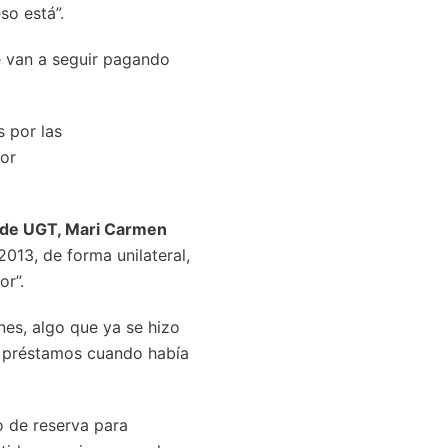
so está”.
e van a seguir pagando
 por las
or
l de UGT, Mari Carmen
013, de forma unilateral,
or”.
es, algo que ya se hizo
n préstamos cuando había
o de reserva para