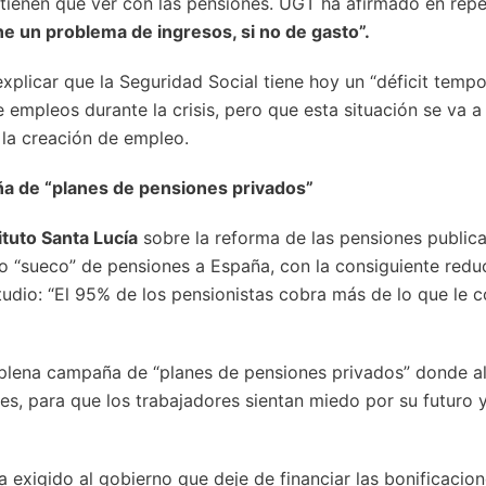
 tienen que ver con las pensiones. UGT ha afirmado en repe
ne un problema de ingresos, si no de gasto”.
explicar que la Seguridad Social tiene hoy un “déficit tempo
 empleos durante la crisis, pero que esta situación se va a 
la creación de empleo.
a de “planes de pensiones privados”
ituto Santa Lucía
sobre la reforma de las pensiones public
lo “sueco” de pensiones a España, con la consiguiente redu
udio: “El 95% de los pensionistas cobra más de lo que le c
plena campaña de “planes de pensiones privados” donde al 
s, para que los trabajadores sientan miedo por su futuro 
a exigido al gobierno que deje de financiar las bonificacio