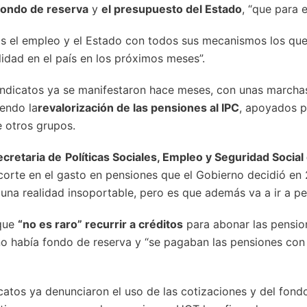
fondo de reserva
y
el presupuesto del Estado
, “que para e
s el empleo y el Estado con todos sus mecanismos los qu
lidad en el país en los próximos meses”.
sindicatos ya se manifestaron hace meses, con unas marchas
iendo la
revalorización de las pensiones al IPC
, apoyados p
 otros grupos.
ecretaria de
Políticas Sociales, Empleo y Seguridad Socia
corte en el gasto en pensiones que el Gobierno decidió en 2
una realidad insoportable, pero es que además va a ir a pe
 que
“no es raro” recurrir a créditos
para abonar las pension
no había fondo de reserva y “se pagaban las pensiones co
icatos ya denunciaron el uso de las cotizaciones y del fond