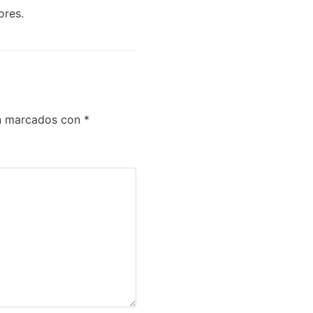
ores.
án marcados con
*