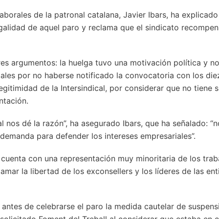
laborales de la patronal catalana, Javier Ibars, ha explicad
ilegalidad de aquel paro y reclama que el sindicato recompe
es argumentos: la huelga tuvo una motivación política y n
les por no haberse notificado la convocatoria con los die
legitimidad de la Intersindical, por considerar que no tiene s
ntación.
al nos dé la razón”, ha asegurado Ibars, que ha señalado: 
 demanda para defender los intereses empresariales”.
 cuenta con una representación muy minoritaria de los trab
amar la libertad de los exconsellers y los líderes de las en
antes de celebrarse el paro la medida cautelar de suspens
solicitado Foment del Treball al considerar que estaba en 