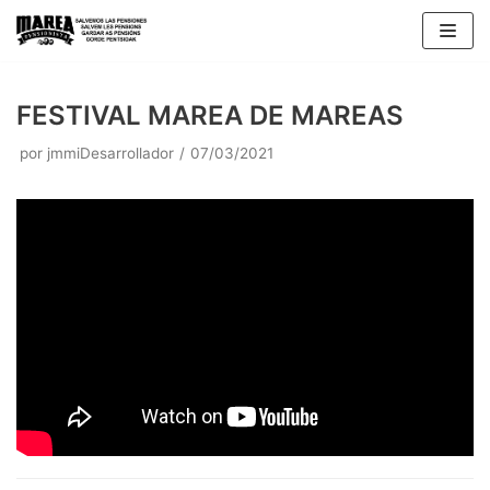
Saltar
al
contenido
FESTIVAL MAREA DE MAREAS
por
jmmiDesarrollador
07/03/2021