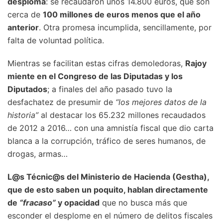
desploma
: se recaudaron unos 14.800 euros, que son
cerca de
100 millones de euros menos que el año
anterior
. Otra promesa incumplida, sencillamente, por
falta de voluntad política.
Mientras se facilitan estas cifras demoledoras,
Rajoy
miente en el Congreso de las Diputadas y los
Diputados
; a finales del año pasado tuvo la
desfachatez de presumir de
“los mejores datos de la
historia”
al destacar los 65.232 millones recaudados
de 2012 a 2016… con una amnistía fiscal que dio carta
blanca a la corrupción, tráfico de seres humanos, de
drogas, armas…
L@s Técnic@s del Ministerio de Hacienda (Gestha),
que de esto saben un poquito, hablan directamente
de
“fracaso”
y opacidad
que no busca más que
esconder el desplome en el número de delitos fiscales