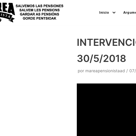
Saltar
Inicio
Argume
al
contenido
INTERVENCI
30/5/2018
por
mareapensionistaad
07