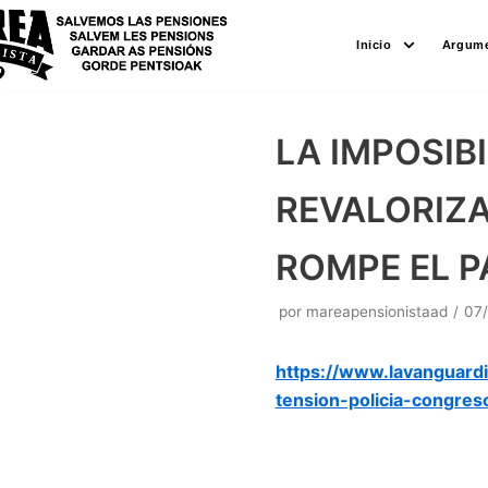
Saltar
Inicio
Argume
al
contenido
LA IMPOSIB
REVALORIZA
ROMPE EL P
por
mareapensionistaad
07
https://www.lavanguar
tension-policia-congres