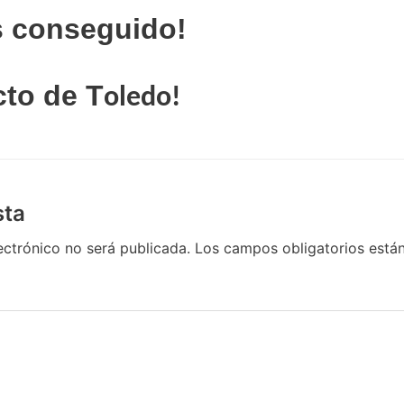
s
conseguido!
cto de T
oledo!
sta
ectrónico no será publicada.
Los campos obligatorios est