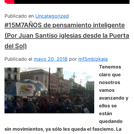
Publicado en
Uncategorized
#15M7AÑOS de pensamiento inteligente
(Por Juan Santiso iglesias desde la Puerta
del Sol)
Publicado el
mayo 20, 2018
por
m15mbizkaia
Tenemos
claro que
nosotros
vamos
avanzando y
ellos se
están
quedando
sin movimientos, ya sólo les queda el fascismo. La