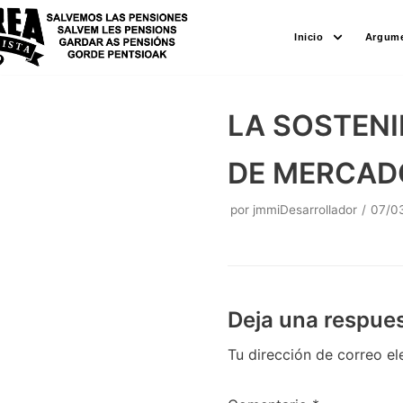
Saltar
Inicio
Argume
al
contenido
LA SOSTENI
DE MERCAD
por
jmmiDesarrollador
07/0
Deja una respue
Tu dirección de correo el