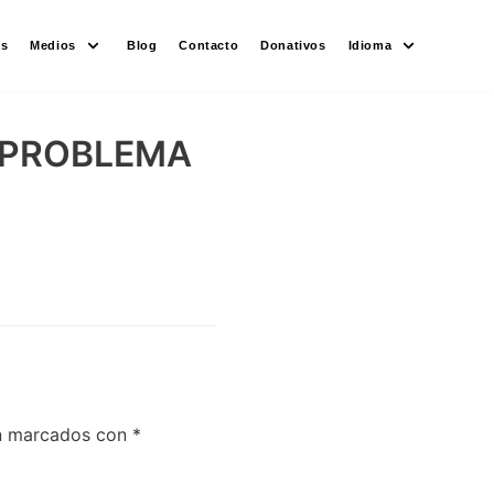
es
Medios
Blog
Contacto
Donativos
Idioma
 ¿PROBLEMA
án marcados con
*