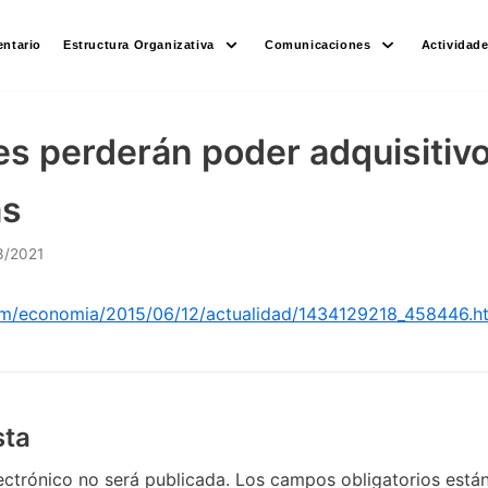
ntario
Estructura Organizativa
Comunicaciones
Actividad
s perderán poder adquisitivo
as
3/2021
com/economia/2015/06/12/actualidad/1434129218_458446.h
sta
ectrónico no será publicada.
Los campos obligatorios est