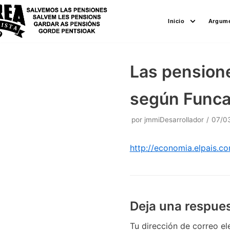
Saltar
Inicio
Argume
al
contenido
Las pensione
según Func
por
jmmiDesarrollador
07/0
http://economia.elpais.
Deja una respue
Tu dirección de correo el