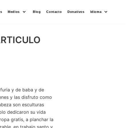
es
Medios
Blog
Contacto
Donativos
Idioma
ARTICULO
furia y de baba y de
enes y las disfruto como
abeza son esculturas
olo dedicaron su vida
 ropa gratis, a planchar la
zable, en trabajo santo y