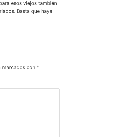
 para esos viejos también
rlados. Basta que haya
án marcados con
*