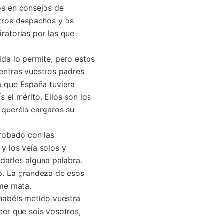
gos en consejos de
tros despachos y os
ratorias por las que
ida lo permite, pero estos
ientras vuestros padres
ra que España tuviera
 el mérito. Ellos son los
 queréis cargaros su
 robado con las
y los veía solos y
darles alguna palabra.
p. La grandeza de esos
 me mata.
habéis metido vuestra
er que sois vosotros,