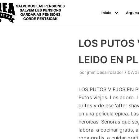
Saltar
Inicio
Argume
al
contenido
LOS PUTOS 
LEIDO EN PL
por
jmmiDesarrollador
07/0
LOS PUTOS VIEJOS EN P
Putos viejos. Los adoro. 
gritos y de ese ‘after sh
en una película épica. La
heroicas. Señoras que se
laboral a cocinar gratis, a 
ropa gratis, a cuidar gra