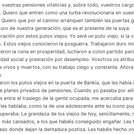
e vuestras pensiones vitalicias y, sobre todo, vuestros car
. Quiero que entren como una turba revolucionaria en vues
 Quiero que por el camino arranquen también las puertas gi
turo de nuestra generación, que es el presente de la suya.
ación por estos putos viejos. Yo seré un puto viejo, si la v
. Estos viejos conocieron la posguerra. Trabajaron duro m
tieron la ruina en prosperidad, lucharon a colon partido pa
dad social y prestación por desempleo. Vosotros os atribuís
os vivos y muertos, con su trabajo ciego y constante. Ahora
.
ron los putos viejos en la puerta de Bankia, que les había
e planes privados de pensiones. Cuando yo pasaba por allí 
 entre el trasiego de la gente ocupada, me acercaba para 
les hablaba, como la de una adolescente ante su icono po
uperaba. La grandeza de los viejos de hoy, sencillamente,
s, más cansados, a los que habéis conseguido engañar. Les 
aso donde dejan la dentadura postiza. Les habéis hecho cre