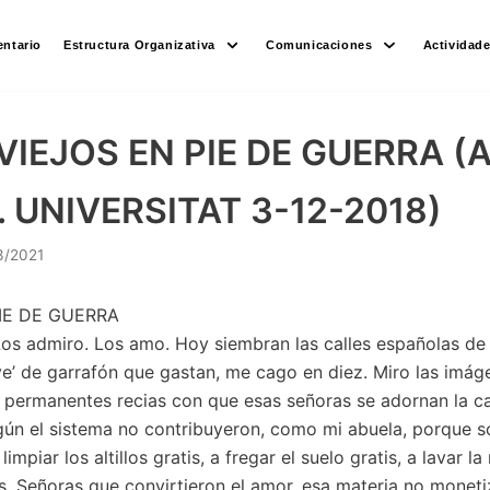
ntario
Estructura Organizativa
Comunicaciones
Actividad
VIEJOS EN PIE DE GUERRA (
. UNIVERSITAT 3-12-2018)
3/2021
IE DE GUERRA
Los admiro. Los amo. Hoy siembran las calles españolas de 
ave’ de garrafón que gastan, me cago en diez. Miro las imág
s permanentes recias con que esas señoras se adornan la c
gún el sistema no contribuyeron, como mi abuela, porque s
limpiar los altillos gratis, a fregar el suelo gratis, a lavar la
tis. Señoras que convirtieron el amor, esa materia no moneti