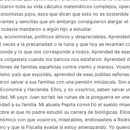
alizaron toda su vida cálculos matemáticos complejos, ope
conomistas pijos, esos que dicen que esto no es sostenible 
rantes y sencillas que sin embargo consiguieron alargar el
y todavía mandaron a algún hijo a estudiar.
 economistas, políticos altivos y despreciables. Aprended
 veces a la precariedad o la ruina y que hoy se levantan c
esponde y lo que nos corresponde a todos. Aprended de esa
s colgasteis cuando los bancos nos estafaron. Aprended de
llones de familias españolas contra viento y mareos. Vosot
ismo país que expoliáis, aprended de esas jodidas señoras
ieron salvar a sus familias con una pensión minúscula. Son 
 Economía y Hacienda. Ellos, y no vosotros, saben salvar un
d. Mi yayo Juan sorteó las ruinas de la posguerra en una b
ridad a su familia. Mi abuela Pepita convirtió el sueldo mis
obre el que mi padre estudió su carrera de biológicas. Ello
onómico con que vosotros, miserables, endiosasteis a Rodri
ero y que la Fiscalía evalúe si estoy amenazando. Yo quiero 