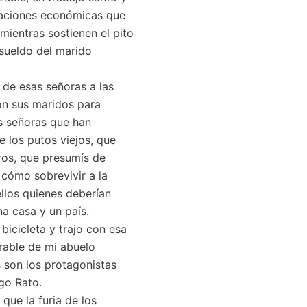
raciones económicas que
mientras sostienen el pito
 sueldo del marido
 de esas señoras a las
on sus maridos para
s señoras que han
 los putos viejos, que
ros, que presumís de
 cómo sobrevivir a la
ellos quienes deberían
a casa y un país.
icicleta y trajo con esa
erable de mi abuelo
s son los protagonistas
go Rato.
que la furia de los