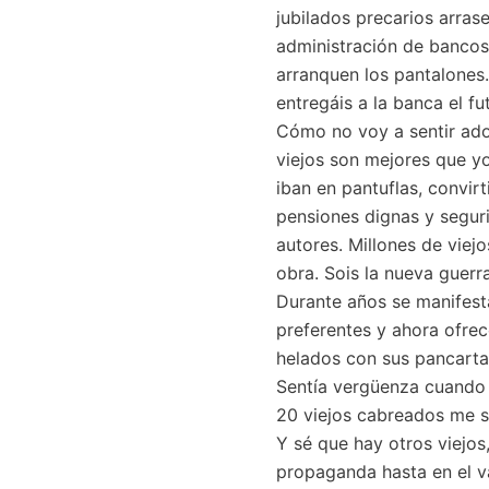
jubilados precarios arras
administración de bancos
arranquen los pantalones.
entregáis a la banca el fu
Cómo no voy a sentir ador
viejos son mejores que yo
iban en pantuflas, convir
pensiones dignas y seguri
autores. Millones de viej
obra. Sois la nueva guerra
Durante años se manifesta
preferentes y ahora ofrec
helados con sus pancartas
Sentía vergüenza cuando 
20 viejos cabreados me s
Y sé que hay otros viejo
propaganda hasta en el v