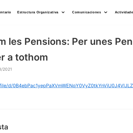
ntario
Estructura Organizativa
Comunicaciones
Actividad
m les Pensions: Per unes Pen
r a tothom
3/2021
om/file/d/0B4ebPac1yepPaXVmWENqY0VyZ0tkYnViU0J4VlJL
sta