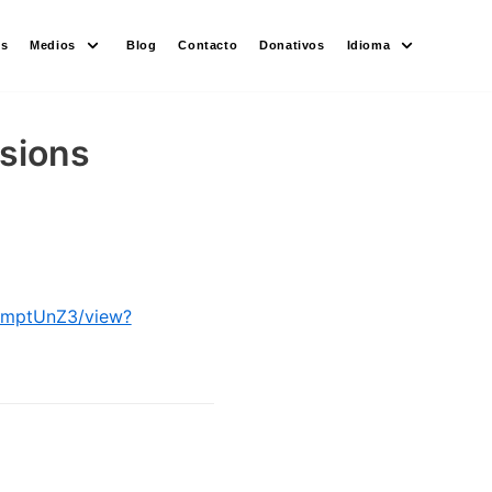
es
Medios
Blog
Contacto
Donativos
Idioma
sions
ZmptUnZ3/view?