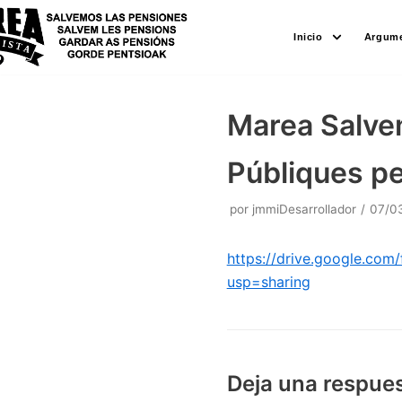
Saltar
Inicio
Argume
al
contenido
Marea Salve
Públiques pe
por
jmmiDesarrollador
07/0
https://drive.google.c
usp=sharing
Deja una respue