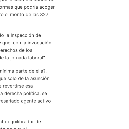
formas que podría acoger
te el monto de las 327
do la Inspección de
e que, con la invocación
derechos de los
e la jornada laboral”.
 mínima parte de ella?.
ue solo de la asunción
e revertirse esa
a derecha política, se
resariado agente activo
nto equilibrador de
te de que el