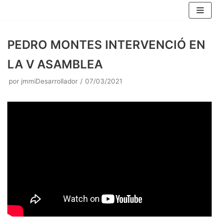
Saltar
al
contenido
PEDRO MONTES INTERVENCIÓ EN
LA V ASAMBLEA
por
jmmiDesarrollador
07/03/2021