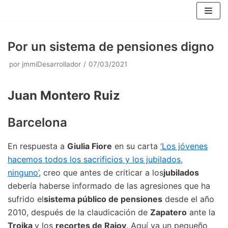
Saltar
al
contenido
Por un sistema de pensiones digno
por
jmmiDesarrollador
07/03/2021
Juan Montero Ruiz
Barcelona
En respuesta a
Giulia Fiore
en su carta
‘Los jóvenes
hacemos todos los sacrificios y los jubilados,
ninguno’
, creo que antes de criticar a los
jubilados
debería haberse informado de las agresiones que ha
sufrido el
sistema público de pensiones
desde el año
2010, después de la claudicación de
Zapatero
ante la
Troika
y los
recortes de Rajoy
. Aquí va un pequeño